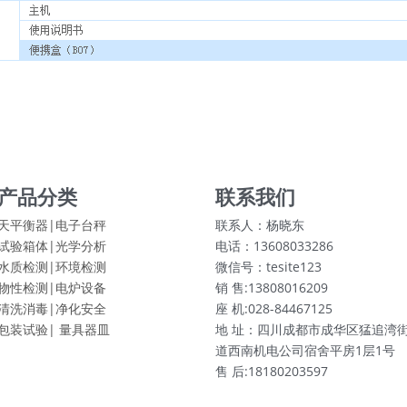
产品分类
联系我们
天平衡器|电子台秤
联系人：杨晓东
试验箱体|
光学分析
电话：13608033286
水质检测|
环境检测
微信号：tesite123
物性检测|
电炉设备
销 售:13808016209
清洗消毒|
净化安全
座 机:028-84467125
包装试验|
量具器皿
地 址：四川成都市成华区猛追湾
道西南机电公司宿舍平房1层1号
售 后:18180203597