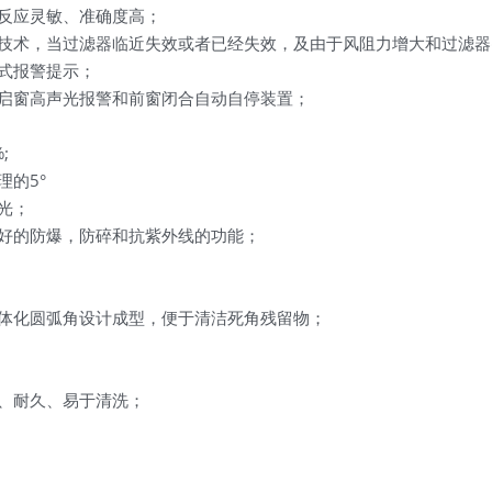
反应灵敏、准确度高；
技术，当过滤器临近失效或者已经失效，及由于风阻力增大和过滤器
式报警提示；
启窗高声光报警和前窗闭合自动自停装置；
;
的5°
光；
好的防爆，防碎和抗紫外线的功能；
体化圆弧角设计成型，便于清洁死角残留物；
、耐久、易于清洗；