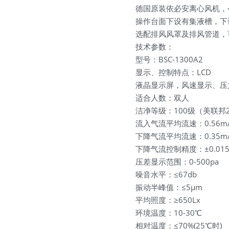
德国原装依必安离心风机，
操作台面下设有集液槽，下
选配排风风罩及排风管道，
技术参数：
型号：BSC-1300A2
显示、控制特点：LCD
液晶显示屏，风速显示、压
适合人数：双人
洁净等级：100级（美联邦209
流入气流平均流速：0.56m/
下降气流平均流速：0.35m/
下降气流控制精度：±0.015 
压差显示范围：0-500pa
噪音水平：≤67db
振动半峰值：≤5μm
平均照度：≥650Lx
环境温度：10-30℃
相对温度：≤70%(25℃时)