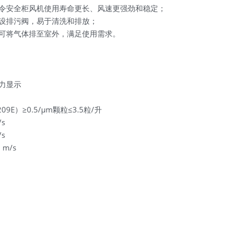
令安全柜风机使用寿命更长、风速更强劲和稳定；
设排污阀，易于清洗和排放；
可将气体排至室外，满足使用需求。
力显示
E）≥0.5/μm颗粒≤3.5粒/升
s
s
m/s