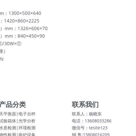
1300×500×640
420×860×2225
m：1326×606×70
mm：840×450×90
/30W×①
座）
Hz
产品分类
联系我们
天平衡器|电子台秤
联系人：杨晓东
试验箱体|
光学分析
电话：13608033286
水质检测|
环境检测
微信号：tesite123
物性检测|
电炉设备
销 售:13808016209