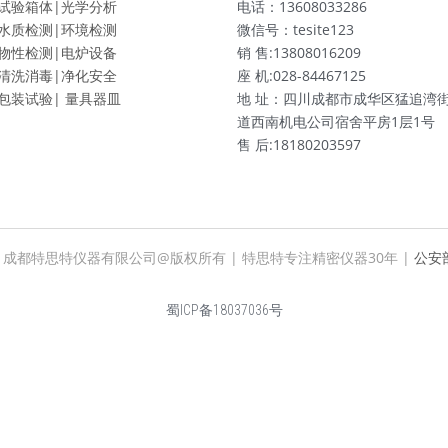
试验箱体|
光学分析
电话：13608033286
水质检测|
环境检测
微信号：tesite123
物性检测|
电炉设备
销 售:13808016209
清洗消毒|
净化安全
座 机:028-84467125
包装试验|
量具器皿
地 址：四川成都市成华区猛追湾
道西南机电公司宿舍平房1层1号
售 后:18180203597
- 2018 | 成都特思特仪器有限公司@版权所有 | 特思特专注精密仪器30年 | 
公安部
蜀ICP备18037036号